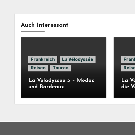
Auch Interessant
Frankreich
La Vélodyssée
Fran
Reisen
Touren
Reis
La Vélodyssée 3 – Medoc
La Vé
und Bordeaux
die 