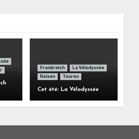
ssée
Frankreich
La Vélodyssée
r
Reisen
Touren
rch
Cet été: La Vélodyssée