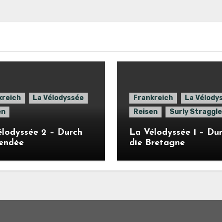
kreich
La Vélodyssée
Frankreich
La Vélody
en
Reisen
Surly Straggle
lodyssée 2 – Durch
La Vélodyssée 1 – Du
Vendée
die Bretagne