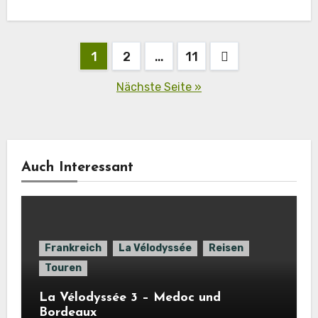
Seitennummerierung
1
2
…
11
der
Nächste Seite »
Beiträge
Auch Interessant
Frankreich
La Vélodyssée
Reisen
Touren
La Vélodyssée 3 – Medoc und
Bordeaux