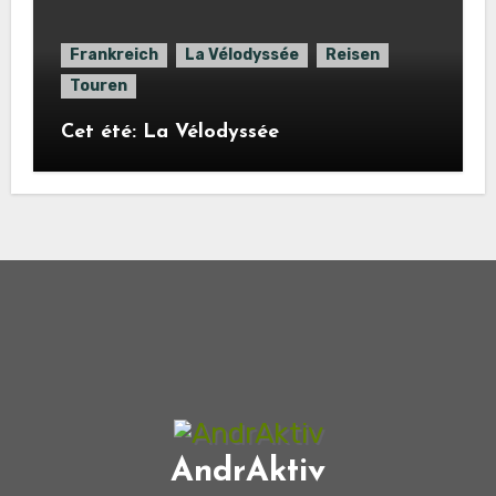
Frankreich
La Vélodyssée
Reisen
Touren
Cet été: La Vélodyssée
AndrAktiv