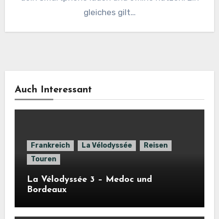
gleiches gilt…
Auch Interessant
Frankreich
La Vélodyssée
Reisen
Touren
La Vélodyssée 3 – Medoc und
Bordeaux