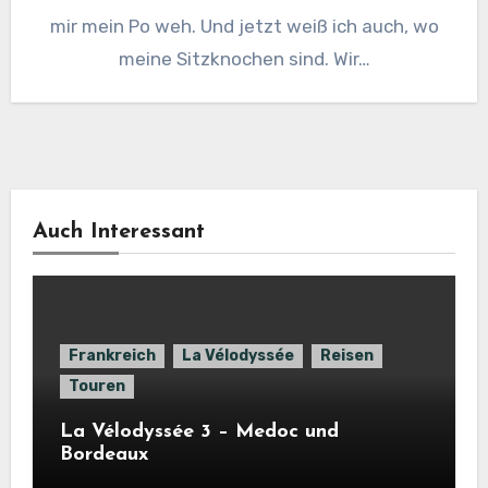
mir mein Po weh. Und jetzt weiß ich auch, wo
meine Sitzknochen sind. Wir…
Auch Interessant
Frankreich
La Vélodyssée
Reisen
Touren
La Vélodyssée 3 – Medoc und
Bordeaux