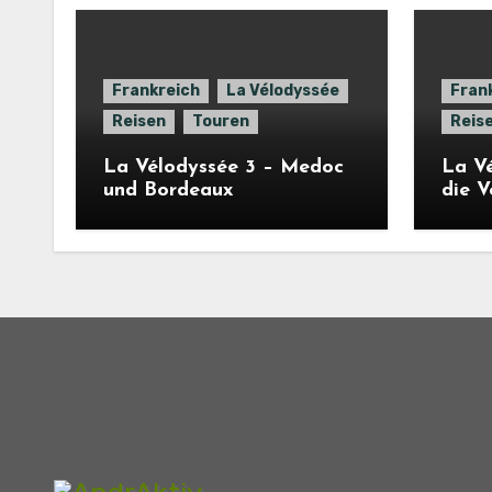
Frankreich
La Vélodyssée
Fran
Reisen
Touren
Reis
La Vélodyssée 3 – Medoc
La Vé
und Bordeaux
die 