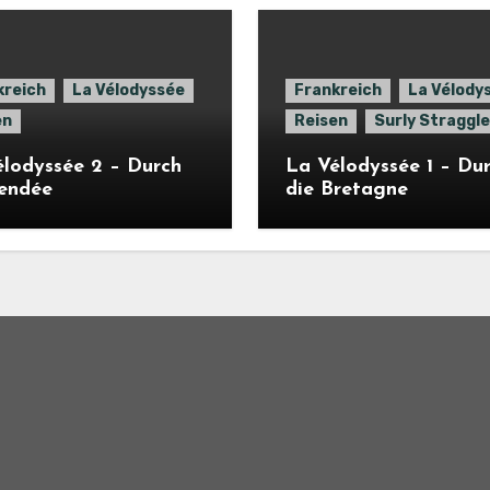
kreich
La Vélodyssée
Frankreich
La Vélody
en
Reisen
Surly Straggle
lodyssée 2 – Durch
La Vélodyssée 1 – Du
Vendée
die Bretagne