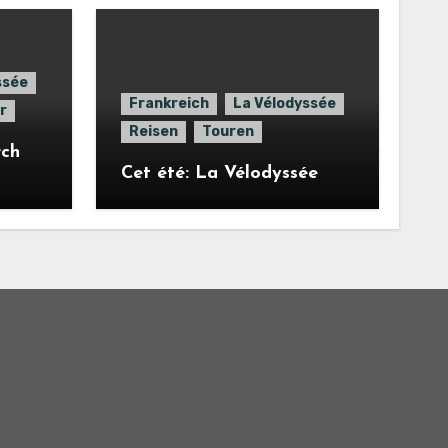
ssée
Frankreich
La Vélodyssée
r
Reisen
Touren
rch
Cet été: La Vélodyssée