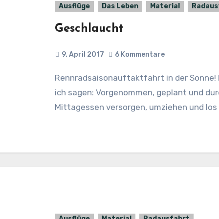
Ausflüge
Das Leben
Material
Radaus
Geschlaucht
9. April 2017
6 Kommentare
Rennradsaisonauftaktfahrt in der Sonne! Das war der Plan für Samstag. Und? Was soll
ich sagen: Vorgenommen, geplant und durc
Mittagessen versorgen, umziehen und los
Ausflüge
Material
Radausfahrt