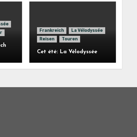
ssée
Frankreich
La Vélodyssée
r
Reisen
Touren
rch
Cet été: La Vélodyssée