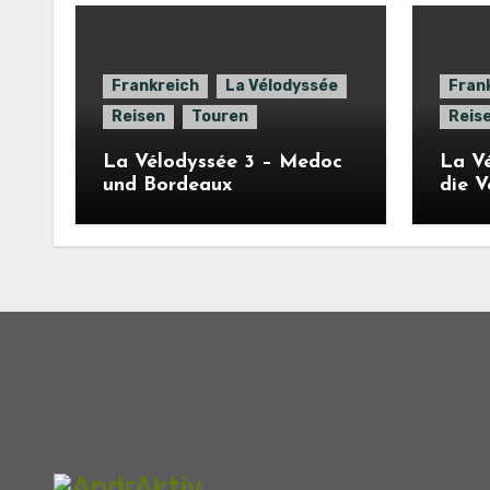
Frankreich
La Vélodyssée
Fran
Reisen
Touren
Reis
La Vélodyssée 3 – Medoc
La Vé
und Bordeaux
die 