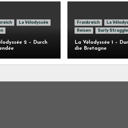
kreich
La Vélodyssée
Frankreich
La Vélody
en
Reisen
Surly Straggle
lodyssée 2 – Durch
La Vélodyssée 1 – Du
Vendée
die Bretagne