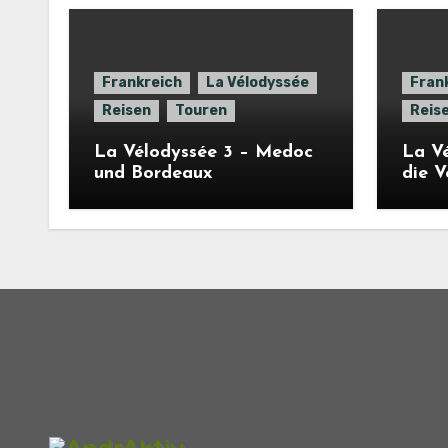
Frankreich
La Vélodyssée
Fran
Reisen
Touren
Reis
La Vélodyssée 3 – Medoc
La Vé
und Bordeaux
die 