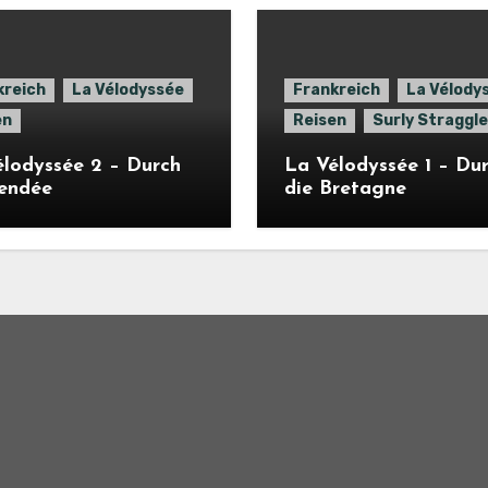
kreich
La Vélodyssée
Frankreich
La Vélody
en
Reisen
Surly Straggle
lodyssée 2 – Durch
La Vélodyssée 1 – Du
Vendée
die Bretagne