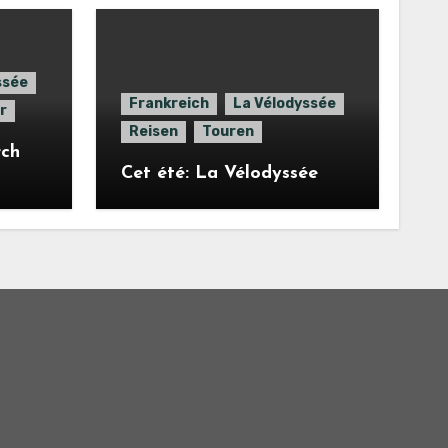
ssée
Frankreich
La Vélodyssée
r
Reisen
Touren
rch
Cet été: La Vélodyssée