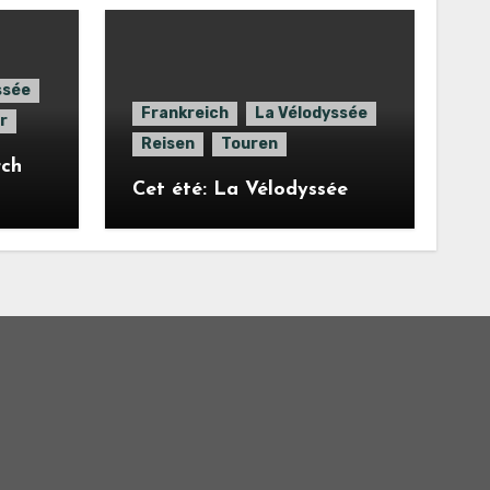
ssée
Frankreich
La Vélodyssée
r
Reisen
Touren
rch
Cet été: La Vélodyssée