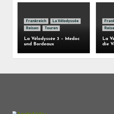
Frankreich
La Vélodyssée
Fran
Reisen
Touren
Reis
La Vélodyssée 3 – Medoc
La Vé
und Bordeaux
die 