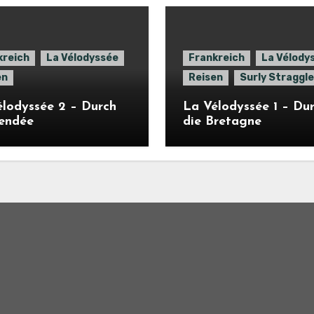
kreich
La Vélodyssée
Frankreich
La Vélody
en
Reisen
Surly Straggle
lodyssée 2 – Durch
La Vélodyssée 1 – Du
Vendée
die Bretagne