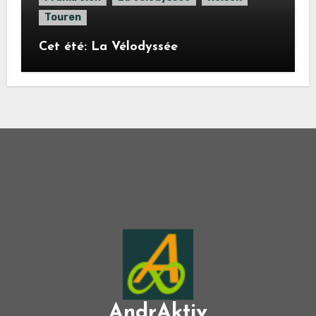
Touren
Cet été: La Vélodyssée
AndrAktiv