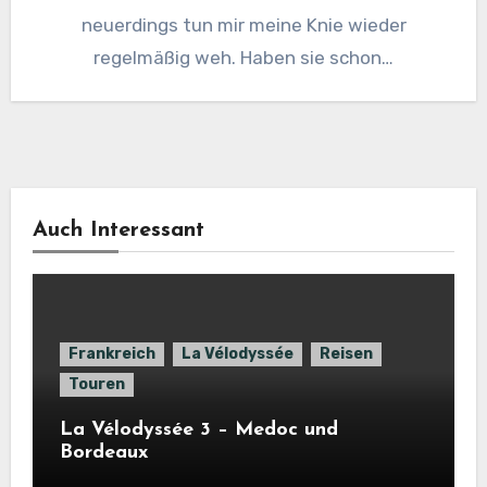
neuerdings tun mir meine Knie wieder
regelmäßig weh. Haben sie schon…
Auch Interessant
Frankreich
La Vélodyssée
Reisen
Touren
La Vélodyssée 3 – Medoc und
Bordeaux