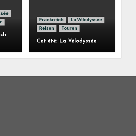
ssée
Frankreich
La Vélodyssée
r
Reisen
Touren
rch
Cet été: La Vélodyssée