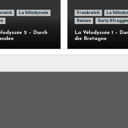
kreich
La Vélodyssée
Frankreich
La Vélody
en
Reisen
Surly Straggle
lodyssée 2 – Durch
La Vélodyssée 1 – Du
Vendée
die Bretagne