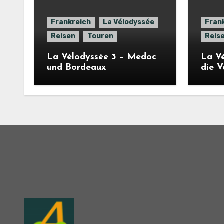
Frankreich
La Vélodyssée
Fran
Reisen
Touren
Reis
La Vélodyssée 3 – Medoc
La Vé
und Bordeaux
die 