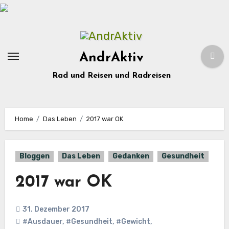
Zum
Inhalt
springen
AndrAktiv
Rad und Reisen und Radreisen
Home
Das Leben
2017 war OK
Bloggen
Das Leben
Gedanken
Gesundheit
2017 war OK
31. Dezember 2017
#Ausdauer
,
#Gesundheit
,
#Gewicht
,