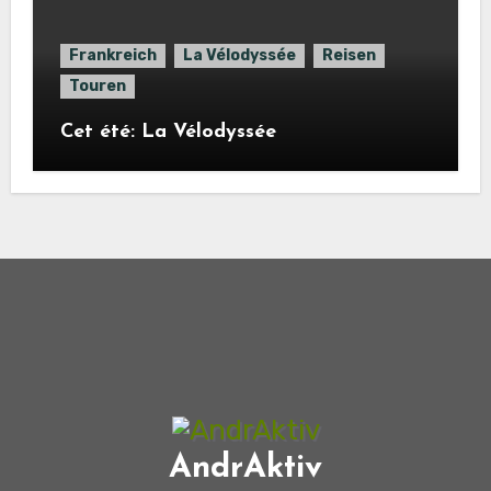
Frankreich
La Vélodyssée
Reisen
Touren
Cet été: La Vélodyssée
AndrAktiv