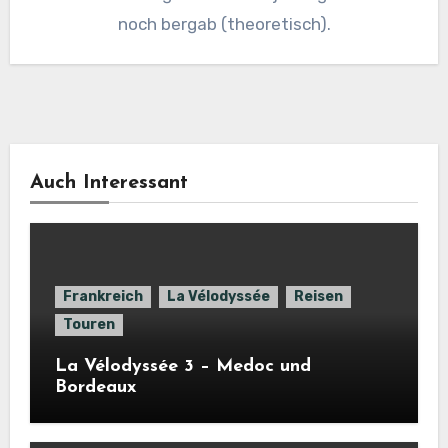
noch bergab (theoretisch).
Auch Interessant
Frankreich
La Vélodyssée
Reisen
Touren
La Vélodyssée 3 – Medoc und
Bordeaux