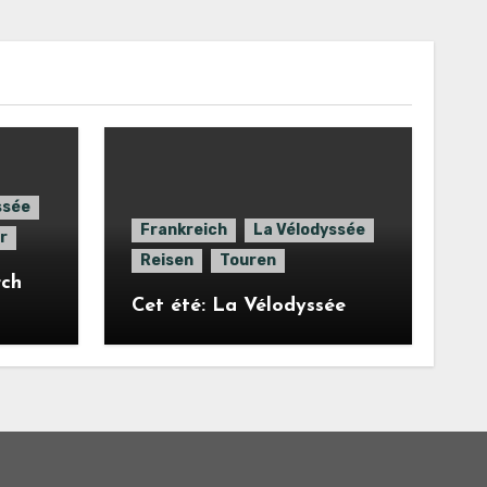
ssée
Frankreich
La Vélodyssée
r
Reisen
Touren
rch
Cet été: La Vélodyssée