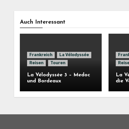
Auch Interessant
Frankreich
La Vélodyssée
Fran
Reisen
Touren
Reis
La Vélodyssée 3 – Medoc
La Vé
und Bordeaux
die 