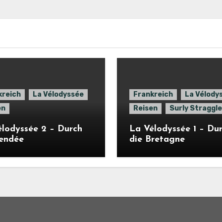
kreich
La Vélodyssée
Frankreich
La Vélody
en
Reisen
Surly Straggle
lodyssée 2 – Durch
La Vélodyssée 1 – Du
Vendée
die Bretagne