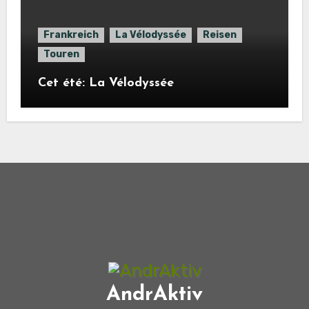
Frankreich
La Vélodyssée
Reisen
Touren
Cet été: La Vélodyssée
AndrAktiv