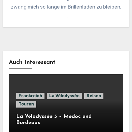
zwang mich so lange im Brillenladen zu bleiben,
…
Auch Interessant
Frankreich
La Vélodyssée
Reisen
Touren
La Vélodyssée 3 – Medoc und
Bordeaux