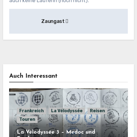
auch keine Läuferin (noch nicht).
Beitragsnavigation
Zaungast
Auch Interessant
Frankreich
La Vélodyssée
Reisen
Touren
La Vélodyssée 3 – Medoc und