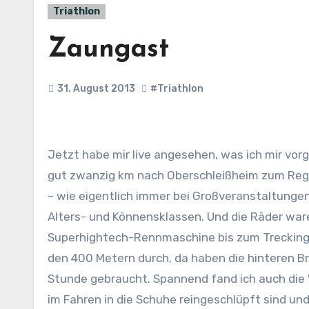
Triathlon
Zaungast
31. August 2013
#Triathlon
Jetzt habe mir live angesehen, was ich mir vorgenommen habe: einen Volkstriathlon. Und zwar den 3MUC Triathlon. Für mich bedeutete das erstmal
gut zwanzig km nach Oberschleißheim zum Regat
– wie eigentlich immer bei Großveranstaltungen
Alters- und Könnensklassen. Und die Räder ware
Superhightech-Rennmaschine bis zum Treckingra
den 400 Metern durch, da haben die hinteren Bru
Stunde gebraucht. Spannend fand ich auch die W
im Fahren in die Schuhe reingeschlüpft sind un