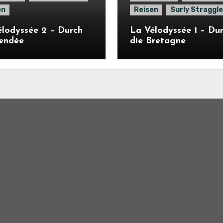
en
Reisen
Surly Straggle
lodyssée 2 – Durch
La Vélodyssée 1 – Du
Vendée
die Bretagne