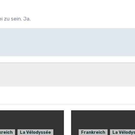
 zu sein. Ja.
kreich
La Vélodyssée
Frankreich
La Vélody