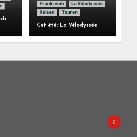
Frankreich
La Vélodyssée
r
Reisen
Touren
rch
Cet été: La Vélodyssée