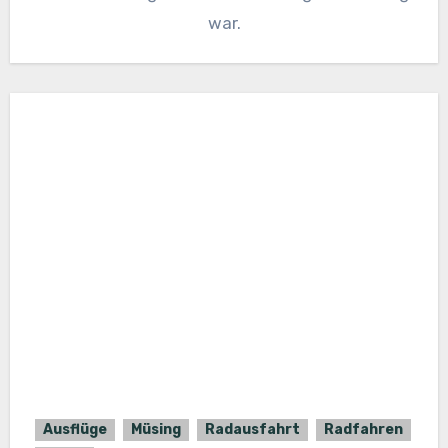
war.
Ausflüge
Müsing
Radausfahrt
Radfahren