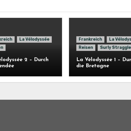
kreich
La Vélodyssée
Frankreich
La Vélody
en
Reisen
Surly Straggle
lodyssée 2 – Durch
La Vélodyssée 1 – Du
Vendée
die Bretagne