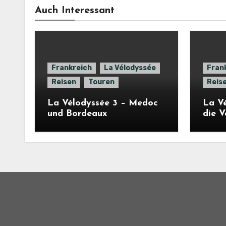
Auch Interessant
Frankreich
La Vélodyssée
Fran
Reisen
Touren
Reis
La Vélodyssée 3 – Medoc
La Vé
und Bordeaux
die 