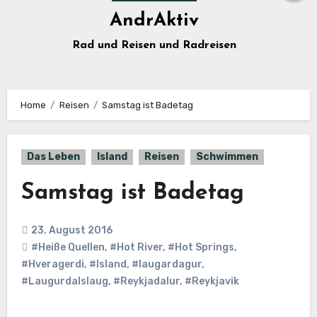
AndrAktiv
Rad und Reisen und Radreisen
Home
Reisen
Samstag ist Badetag
Das Leben
Island
Reisen
Schwimmen
Samstag ist Badetag
23. August 2016
#Heiße Quellen
,
#Hot River
,
#Hot Springs
,
#Hveragerdi
,
#Island
,
#laugardagur
,
#Laugurdalslaug
,
#Reykjadalur
,
#Reykjavik