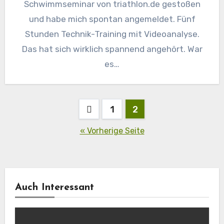
Schwimmseminar von triathlon.de gestoßen
und habe mich spontan angemeldet. Fünf
Stunden Technik-Training mit Videoanalyse.
Das hat sich wirklich spannend angehört. War
es…
Seitennummerierung
1
2
der
« Vorherige Seite
Beiträge
Auch Interessant