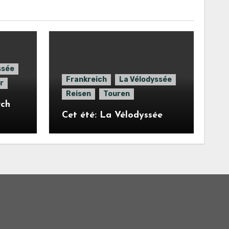
ssée
Frankreich
La Vélodyssée
r
Reisen
Touren
rch
Cet été: La Vélodyssée