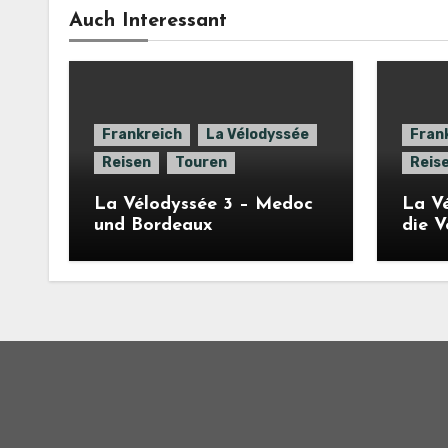
Auch Interessant
Frankreich
La Vélodyssée
Fran
Reisen
Touren
Reis
La Vélodyssée 3 – Medoc
La Vé
und Bordeaux
die 