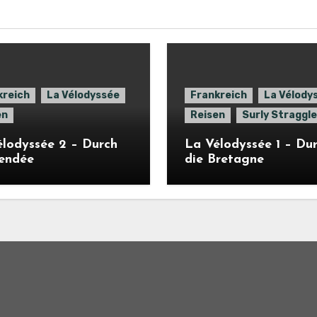
kreich
La Vélodyssée
Frankreich
La Vélody
en
Reisen
Surly Straggle
lodyssée 2 – Durch
La Vélodyssée 1 – Du
Vendée
die Bretagne