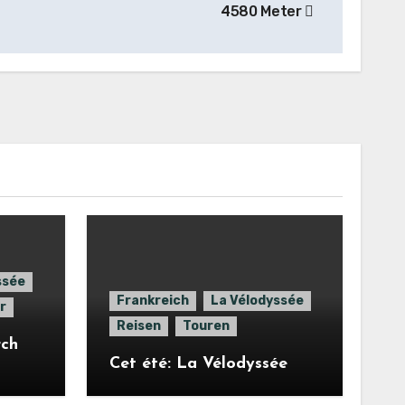
4580 Meter
ssée
Frankreich
La Vélodyssée
r
Reisen
Touren
rch
Cet été: La Vélodyssée