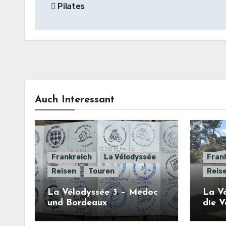
Pilates
Auch Interessant
Frankreich
La Vélodyssée
Fran
Reisen
Touren
Reis
La Vélodyssée 3 – Medoc
La Vé
und Bordeaux
die 