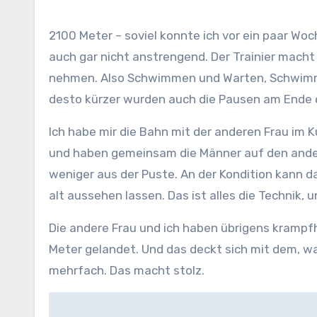
2100 Meter – soviel konnte ich vor ein paar Wochen nicht am Stück Laufen. Und das bin ich heute geschwommen. Das war richtig cool. Und im Grunde
auch gar nicht anstrengend. Der Trainier macht 
nehmen. Also Schwimmen und Warten, Schwimmen
desto kürzer wurden auch die Pausen am Ende e
Ich habe mir die Bahn mit der anderen Frau im K
und haben gemeinsam die Männer auf den andere
weniger aus der Puste. An der Kondition kann d
alt aussehen lassen. Das ist alles die Technik, 
Die andere Frau und ich haben übrigens krampf
Meter gelandet. Und das deckt sich mit dem, was
mehrfach. Das macht stolz.
Beitragsnavigation