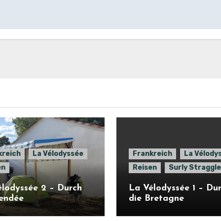
kreich
La Vélodyssée
Frankreich
La Vélody
en
Reisen
Surly Straggle
lodyssée 2 – Durch
La Vélodyssée 1 – Du
Vendée
die Bretagne