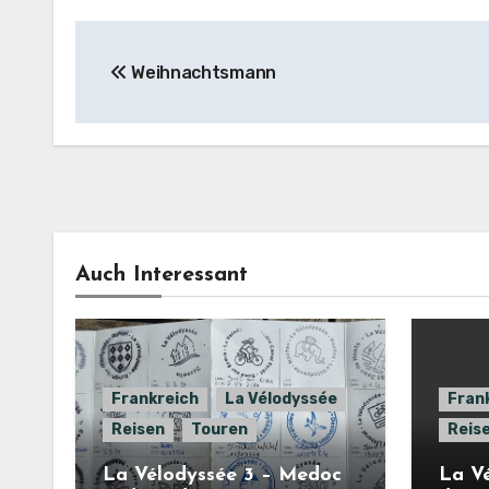
Beitragsnavigation
Weihnachtsmann
Auch Interessant
Frankreich
La Vélodyssée
Fran
Reisen
Touren
Reis
La Vélodyssée 3 – Medoc
La Vé