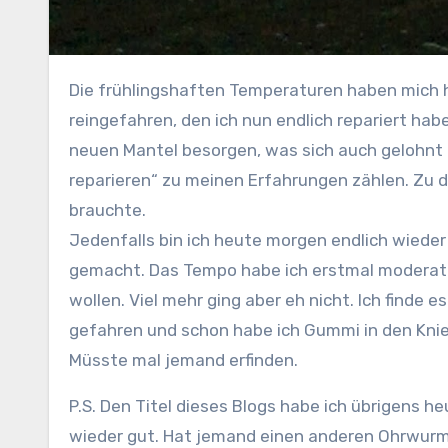
Die frühlingshaften Temperaturen haben mich h
reingefahren, den ich nun endlich repariert hab
neuen Mantel besorgen, was sich auch gelohnt ha
reparieren“ zu meinen Erfahrungen zählen. Zu de
brauchte.
Jedenfalls bin ich heute morgen endlich wieder los. Fast noch im Dunkeln, und dann dieser herrliche Sonnenaufgang mit Bergen. Das hat Spaß
gemacht. Das Tempo habe ich erstmal moderat b
wollen. Viel mehr ging aber eh nicht. Ich finde 
gefahren und schon habe ich Gummi in den Knie
Müsste mal jemand erfinden.
P.S. Den Titel dieses Blogs habe ich übrigens 
wieder gut. Hat jemand einen anderen Ohrwurm