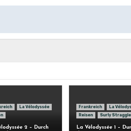
kreich
La Vélodyssée
Frankreich
La Vélody
en
Reisen
Surly Straggle
lodyssée 2 – Durch
La Vélodyssée 1 – Du