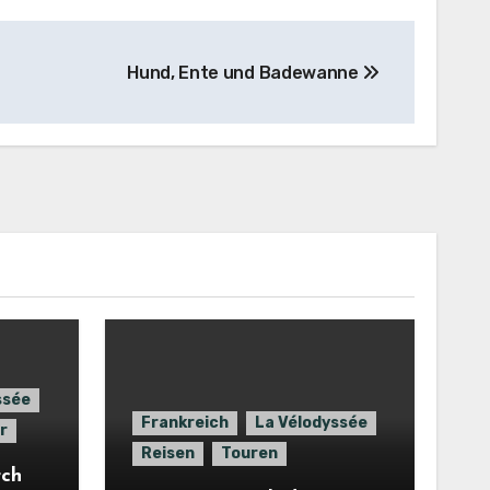
Hund, Ente und Badewanne
ssée
Frankreich
La Vélodyssée
r
Reisen
Touren
rch