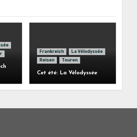
ssée
Frankreich
La Vélodyssée
r
Reisen
Touren
rch
Cet été: La Vélodyssée