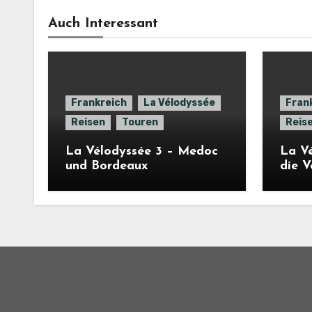
Auch Interessant
Frankreich
La Vélodyssée
Fran
Reisen
Touren
Reis
La Vélodyssée 3 – Medoc
La Vé
und Bordeaux
die 