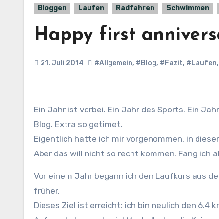
Bloggen
Laufen
Radfahren
Schwimmen
Happy first annivers
21. Juli 2014
#Allgemein
,
#Blog
,
#Fazit
,
#Laufen
Ein Jahr ist vorbei. Ein Jahr des Sports. Ein Jahr der Bloggerei. Ein Jahr der Veränderungen. Und zur Feier des Tages ist dies der 100. Beitrag in diesem
Blog. Extra so getimet.
Eigentlich hatte ich mir vorgenommen, in diese
Aber das will nicht so recht kommen. Fang ich a
Vor einem Jahr begann ich den Laufkurs aus dem
früher.
Dieses Ziel ist erreicht: ich bin neulich den 6