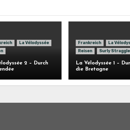
kreich
La Vélodyssée
Frankreich
La Vélody
en
Reisen
Surly Straggle
lodyssée 2 – Durch
La Vélodyssée 1 – Du
Vendée
die Bretagne