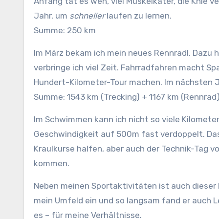
Anfang tat es weh, viel Muskelkater, die Knie 
Jahr, um
schneller
laufen zu lernen.
Summe: 250 km
Im März bekam ich mein neues Rennradl. Dazu ha
verbringe ich viel Zeit. Fahrradfahren macht 
Hundert-Kilometer-Tour machen. Im nächsten J
Summe: 1543 km (Trecking) + 1167 km (Rennrad)
Im Schwimmen kann ich nicht so viele Kilomete
Geschwindigkeit auf 500m fast verdoppelt. Das 
Kraulkurse halfen, aber auch der Technik-Tag v
kommen.
Neben meinen Sportaktivitäten ist auch dieser B
mein Umfeld ein und so langsam fand er auch L
es – für meine Verhältnisse.