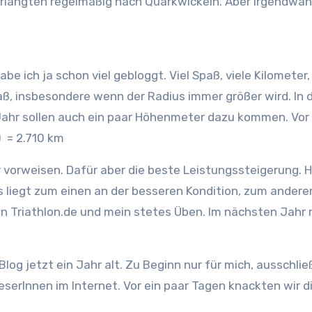
verlangten regelmäßig nach Quarkwickeln. Aber irgendwan
be ich ja schon viel gebloggt. Viel Spaß, viele Kilomete
Spaß, insbesondere wenn der Radius immer größer wird. I
ahr sollen auch ein paar Höhenmeter dazu kommen. Vor d
 = 2.710 km
r vorweisen. Dafür aber die beste Leistungssteigerung. 
liegt zum einen an der besseren Kondition, zum anderen
on Triathlon.de und mein stetes Üben. Im nächsten Jahr
log jetzt ein Jahr alt. Zu Beginn nur für mich, ausschlie
eserInnen im Internet. Vor ein paar Tagen knackten wir 