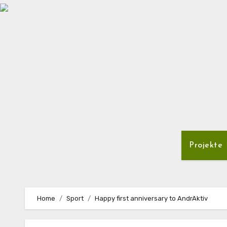
Zum
Inhalt
springen
Projekte
Home
Sport
Happy first anniversary to AndrAktiv