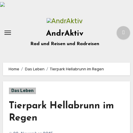
Zum
Inhalt
springen
AndrAktiv
Rad und Reisen und Radreisen
Home
Das Leben
Tierpark Hellabrunn im Regen
Das Leben
Tierpark Hellabrunn im
Regen