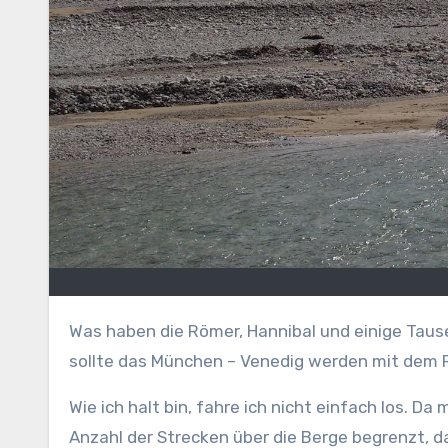
Was haben die Römer, Hannibal und einige Tausend Radler, Autofahrer, Wanderer und ich gemeinsam? Richtig, wir haben die Alpen überquert. Für mich
sollte das München – Venedig werden mit dem Ra
Wie ich halt bin, fahre ich nicht einfach los. D
Anzahl der Strecken über die Berge begrenzt, da