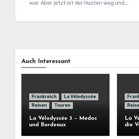
war. Aber jetzt ist der Husten weg und…
Auch Interessant
Frankreich
La Vélodyssée
Fran
Reisen
Touren
Reis
La Vélodyssée 3 – Medoc
La Vé
und Bordeaux
die 