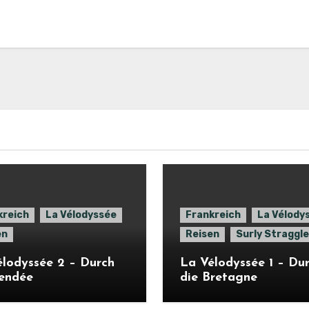
kreich
La Vélodyssée
Frankreich
La Vélody
en
Reisen
Surly Straggle
lodyssée 2 – Durch
La Vélodyssée 1 – Du
Vendée
die Bretagne