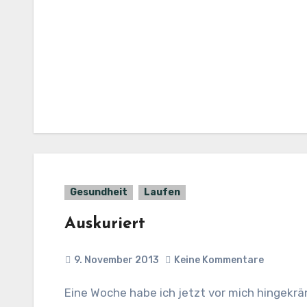
Gesundheit
Laufen
Auskuriert
9. November 2013
Keine Kommentare
Eine Woche habe ich jetzt vor mich hingekränkelt und quasi nicht gesportelt. Sogar Schwimmen habe ich ausfallen lassen, weil ich so schlapp