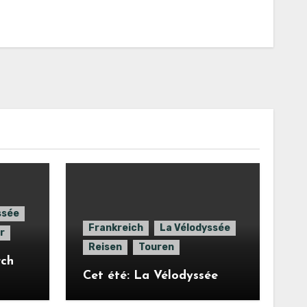
ssée
Frankreich
La Vélodyssée
r
Reisen
Touren
rch
Cet été: La Vélodyssée