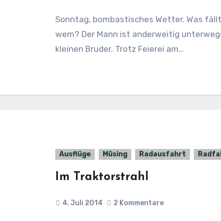
Sonntag, bombastisches Wetter. Was fällt einem da ein? Ja, Radfahren! Wohin? Mit
wem? Der Mann ist anderweitig unterwegs
kleinen Bruder. Trotz Feierei am…
Ausflüge
Müsing
Radausfahrt
Radfa
Im Traktorstrahl
4. Juli 2014
2 Kommentare