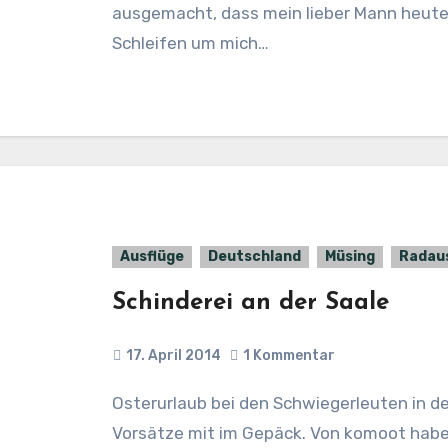
ausgemacht, dass mein lieber Mann heute m
Schleifen um mich…
Ausflüge
Deutschland
Müsing
Radau
Schinderei an der Saale
17. April 2014
1 Kommentar
Osterurlaub bei den Schwiegerleuten in der Rhön, und mein Radl und lauter gute
Vorsätze mit im Gepäck. Von komoot habe 