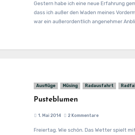
Gestern habe ich eine neue Erfahrung gemacht: Windschattenfahren und zwar so,
dass ich außer den Waden meines Vorderm
war ein außerordentlich angenehmer Anbl
Ausflüge
Müsing
Radausfahrt
Radfa
Pusteblumen
1. Mai 2014
2 Kommentare
Freiertag. Wie schön. Das Wetter spielt mit. Eigentlich hatten wir mal vage