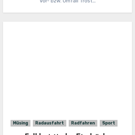
Vor- bzw. Umfall Trost…
Müsing
Radausfahrt
Radfahren
Sport