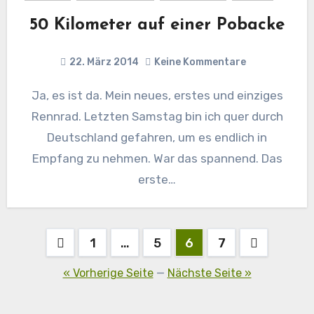
50 Kilometer auf einer Pobacke
22. März 2014
Keine Kommentare
Ja, es ist da. Mein neues, erstes und einziges
Rennrad. Letzten Samstag bin ich quer durch
Deutschland gefahren, um es endlich in
Empfang zu nehmen. War das spannend. Das
erste…
Seitennummerierung
1
…
5
6
7
der
« Vorherige Seite
—
Nächste Seite »
Beiträge