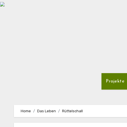
Zum
Inhalt
springen
Projekte
Home
Das Leben
Rüttelschall