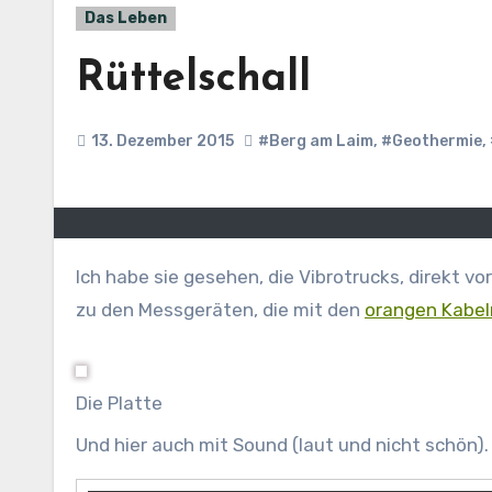
Das Leben
Rüttelschall
13. Dezember 2015
#Berg am Laim
,
#Geothermie
,
Ich habe sie gesehen, die Vibrotrucks, direkt vor unserem Haus. Diese Trucks, die ihren Rüttelschall in die Tiefe senden. Und die Tiefe sendet ihn zurück
zu den Messgeräten, die mit den
orangen Kabel
Die Platte
Und hier auch mit Sound (laut und nicht schön).