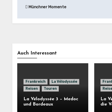
Münchner Momente
Auch Interessant
Frankreich
La Vélodyssée
Fran
Reisen
Touren
Reis
La Vélodyssée 3 – Medoc
La Vé
und Bordeaux
die 