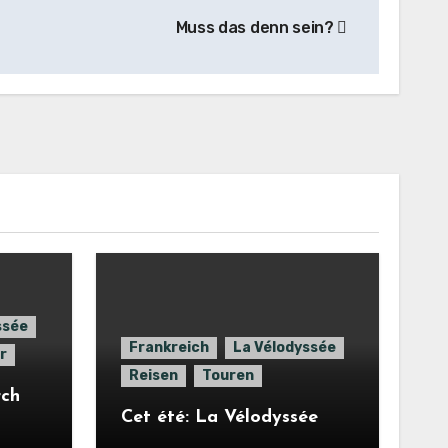
Muss das denn sein?
ssée
Frankreich
La Vélodyssée
r
Reisen
Touren
rch
Cet été: La Vélodyssée