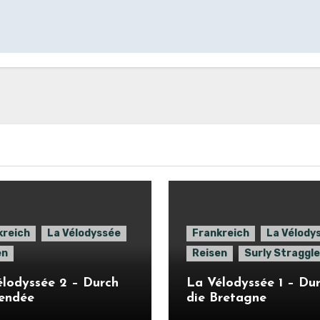
kreich
La Vélodyssée
Frankreich
La Vélody
en
Reisen
Surly Straggle
lodyssée 2 – Durch
La Vélodyssée 1 – Du
Vendée
die Bretagne