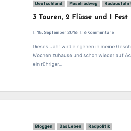
Deutschland
Moselradweg
Radausfahr
3 Touren, 2 Flüsse und 1 Fest
18. September 2016
6 Kommentare
Dieses Jahr wird eingehen in meine Geschichte als das Jahr der Urlaube. Kaum zwei
Wochen zuhause und schon wieder auf Achs
ein rühriger…
Bloggen
Das Leben
Radpolitik