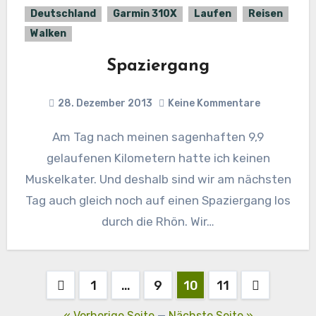
Deutschland
Garmin 310X
Laufen
Reisen
Walken
Spaziergang
28. Dezember 2013
Keine Kommentare
Am Tag nach meinen sagenhaften 9,9
gelaufenen Kilometern hatte ich keinen
Muskelkater. Und deshalb sind wir am nächsten
Tag auch gleich noch auf einen Spaziergang los
durch die Rhön. Wir…
Seitennummerierung
1
…
9
10
11
der
« Vorherige Seite
—
Nächste Seite »