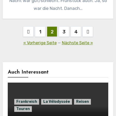
Nacht war gut/schlecht. Frühstück auch. Ja, so
war die Nacht. Danach…
Seitennummerierung
1
2
3
4
der
« Vorherige Seite
—
Nächste Seite »
Beiträge
Auch Interessant
Frankreich
La Vélodyssée
Reisen
Touren