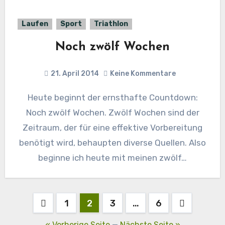
Laufen
Sport
Triathlon
Noch zwölf Wochen
21. April 2014
Keine Kommentare
Heute beginnt der ernsthafte Countdown:
Noch zwölf Wochen. Zwölf Wochen sind der
Zeitraum, der für eine effektive Vorbereitung
benötigt wird, behaupten diverse Quellen. Also
beginne ich heute mit meinen zwölf…
Seitennummerierung
1
2
3
…
6
der
« Vorherige Seite
—
Nächste Seite »